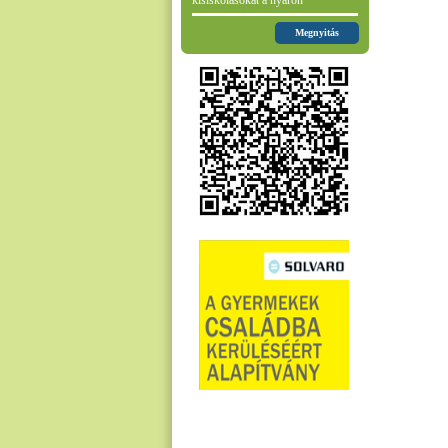
kisiskolásokat a nyáron
Megnyitás