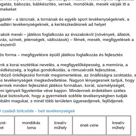
ogatás, bábozás, bábkészítés, versek, mondókák, mesék várják itt a
rmekeket
ástér - a táncnak, a tornának és egyéb sport tevékenységeknek, a
adtéri tevékenységeknek, a kertészkedésnek ad helyet
akok meséi – játékos foglalkozás az évszakokról (növények, állatok,
árás, színek, jelenségek, változások) – filmek, mesék, megfigyelések a
észetről
és forma – megfigyelésre épülő játékos foglalkozás és fejlesztés
nk a korai esztétikai nevelés, a megfigyelőképesség, a memória, a
édkészség, a logikai gondolkodás, a ritmusérzék fejlesztése,
nböző önkifejezési formák megismertetése, az önállóságra szoktatás, 
s tevékenységek megkedveltetése. Nagyon lényegesnek tartjuk, hogy
ermek minden fejlesztést játékos formában, korát, személyiségét,
ni igényeit figyelembe véve kapjon. Mindennek érdekében széles
ázat biztosítunk, hogy a gyermekek sokféle tevékenységben tudják
óbálni magukat, s minél több területen ügyesedjenek, fejlődjenek.
saládi bölcsőde - heti tevékenységek
zet-
mondókás
kreatív
kreatív
ének-zene
et
torna
műhely
műhely