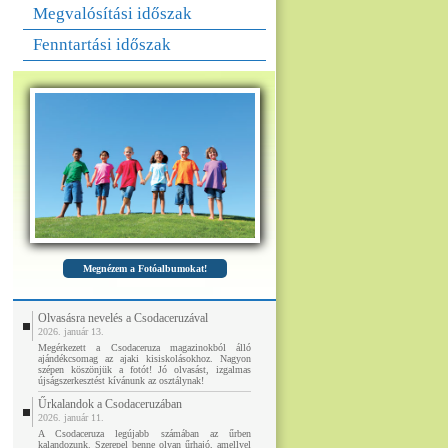
Megvalósítási időszak
Fenntartási időszak
Megnézem a Fotóalbumokat!
Olvasásra nevelés a Csodaceruzával
2026. január 13.
Megérkezett a Csodaceruza magazinokból álló
ajándékcsomag az ajaki kisiskolásokhoz. Nagyon
szépen köszönjük a fotót! Jó olvasást, izgalmas
újságszerkesztést kívánunk az osztálynak!
Űrkalandok a Csodaceruzában
2026. január 11.
A Csodaceruza legújabb számában az űrben
kalandozunk. Szerepel benne olyan űrhajó, amellyel