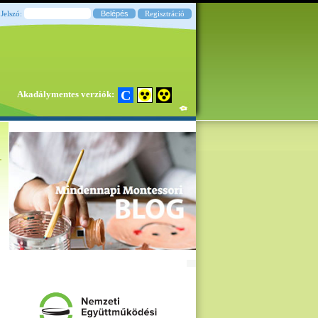
Jelszó:
Regisztráció
C
Akadálymentes verziók: