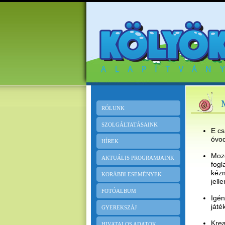
RÓLUNK
SZOLGÁLTATÁSAINK
E cs
óvod
HÍREK
Mozg
AKTUÁLIS PROGRAMJAINK
fogl
kézm
KORÁBBI ESEMÉNYEK
jell
FOTÓALBUM
Igén
játé
GYEREKSZÁJ
Krea
HIVATALOS ADATOK