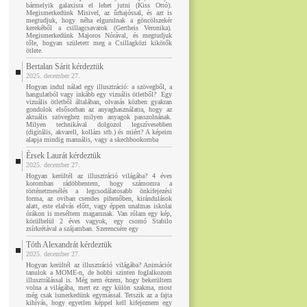
bármelyik galaxisra el lehet jutni (Kiss Ottó).
Megismerkedünk Misivel, az űrhajóssal, és azt is
megtudjuk, hogy néha elgurulnak a göncölszekér
kerekéből a csillagcsavarok (Gertheis Veronika).
Megismerkedünk Majoros Nórával, és megtudjuk
tőle, hogyan született meg a Csillagközi kikötők
ötlete.
Bertalan Sárit kérdeztük
2025. december 27.
Hogyan indul nálad egy illusztráció: a szövegből, a
hangulatból vagy inkább egy vizuális ötletből? Egy
vizuális ötletből általában, olvasás közben gyakran
gondolok elsősorban az anyaghasználatra, hogy az
aktuális szöveghez milyen anyagok passzolnának.
Milyen technikával dolgozol legszívesebben
(digitális, akvarell, kollázs stb.) és miért? A képeim
alapja mindig manuális, vagy a skechbookomba
Érsek Laurát kérdeztük
2025. december 27.
Hogyan kerültél az illusztráció világába? 4 éves
koromban rádöbbentem, hogy számomra a
történetmesélés a legcsodálatosabb önkifejezési
forma, az oviban csendes pihenőben, kirándulások
alatt, este elalvás előtt, vagy éppen unalmas iskolai
órákon is meséltem magamnak. Van rólam egy kép,
körülbelül 2 éves vagyok, egy csomó Stabilo
zsírkrétával a szájamban. Szerencsére egy
Tóth Alexandrát kérdeztük
2025. december 27.
Hogyan kerültél az illusztráció világába? Animációt
tanulok a MOME-n, de hobbi szinten foglalkozom
illusztrálással is. Még nem érzem, hogy bekerültem
volna a világába, mert ez egy külön szakma, most
még csak ismerkedünk egymással. Tetszik az a fajta
kihívás, hogy egyetlen képpel kell kifejeznem egy