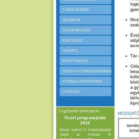
hajt
gye
TÁMOGATÁSOK
Mozg
FACEBOOK
szab
ÜZENETKÜLDÉS
Évsz
időj
KAPCSOLAT
term
OKOSFÜL
Tér 
KÖNYVAJÁNLÓ
Célu
besz
DESIGN A GYEREKSZOBÁBAN
külö
GYEREK A KONYHÁBAN
közö
a gy
LETÖLTÉS
egyé
tárh
kipr
Legfrisebb Információ
MOZGATÓ c
Nyári programjaink
2026
termés
Mesék hetével és Kalózkalanddal
ismer
várjuk az ovisokat és