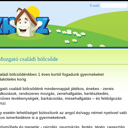
E-mail:
Mozgató családi bölcsőde
aládi bölcsődénkben 1 éves kortól fogadunk gyermekeket
aköteles korig.
ató családi bölcsődénk mindennapjait játékos, énekes - zenés
alkozások, rendszeres mozgás, zenehallgatás, kertészkedés,
űves tevékenységek, barkácsolás, mesehallgatás – és feldolgozás
emzi.
y esetén lehetőséget biztosítunk az angol és/vagy német nyelvvel való
kos ismerkedésre is a gyermekeknek.
tívműhely és mesetár - rajzolás, gyurmázás, festés, tépés, ragasztás,