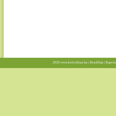
2026 www.kolyokhaz.hu |
Kezdőlap
|
Kapcso