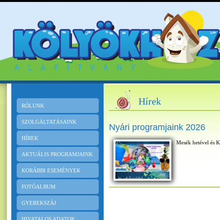
Hírek
RÓLUNK
SZOLGÁLTATÁSAINK
Nyári programjaink 2026
HÍREK
Mesék hetével és K
AKTUÁLIS PROGRAMJAINK
KORÁBBI ESEMÉNYEK
FOTÓALBUM
GYEREKSZÁJ
HIVATALOS ADATOK