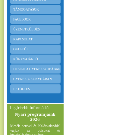
TÁMOGATÁSOK
FACEBOOK
ÜZENETKÜLDÉS
KAPCSOLAT
OKOSFÜL
KÖNYVAJÁNLÓ
DESIGN A GYEREKSZOBÁBAN
GYEREK A KONYHÁBAN
LETÖLTÉS
Legfrisebb Információ
Nyári programjaink
2026
Mesék hetével és Kalózkalanddal
várjuk az ovisokat és