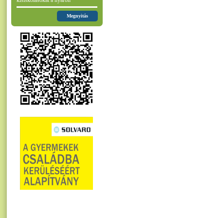
kisiskolásokat a nyáron
Megnyitás